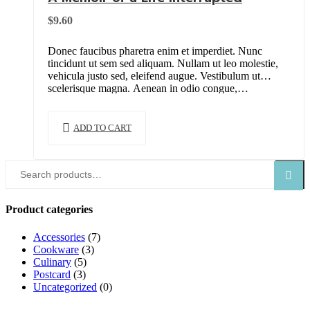
$
9.60
Donec faucibus pharetra enim et imperdiet. Nunc
tincidunt ut sem sed aliquam. Nullam ut leo molestie,
vehicula justo sed, eleifend augue. Vestibulum ut
scelerisque magna. Aenean in odio congue,…
ADD TO CART
Search
Search
for:
Product categories
Accessories
(7)
Cookware
(3)
Culinary
(5)
Postcard
(3)
Uncategorized
(0)