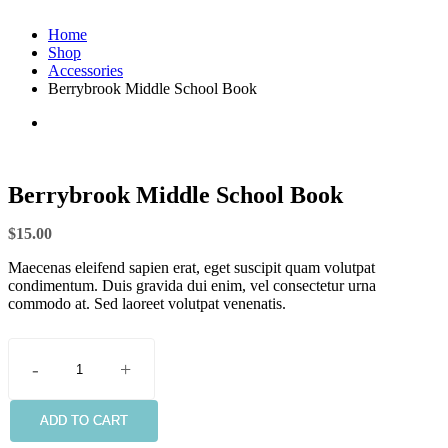
Home
Shop
Accessories
Berrybrook Middle School Book
Berrybrook Middle School Book
$
15.00
Maecenas eleifend sapien erat, eget suscipit quam volutpat
condimentum. Duis gravida dui enim, vel consectetur urna
commodo at. Sed laoreet volutpat venenatis.
-
+
Berrybrook
Middle
School
ADD TO CART
Book