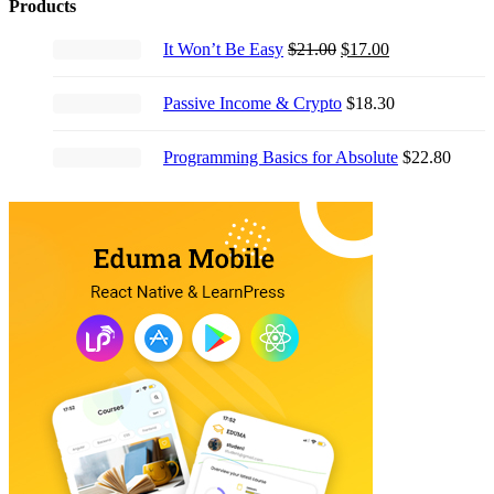
Products
Original
Current
It Won’t Be Easy
$
21.00
$
17.00
price
price
was:
is:
Passive Income & Crypto
$
18.30
$21.00.
$17.00.
Programming Basics for Absolute
$
22.80