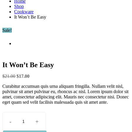
Home
Shop
Cookware
It Won’t Be Easy
Sale!
It Won’t Be Easy
Original
Current
$
21.00
$
17.00
price
price
Curabitur accumsan quis urna aliquam fringilla. Nullam velit nisl,
was:
is:
pulvinar sit amet pulvinar eu, rhoncus ac nisl. Lorem ipsum dolor sit
$21.00.
$17.00.
amet, consectetur adipiscing elit. Mauris nec consectetur nisi. Donec
eget quam sed velit facilisis malesuada quis sit amet ante.
-
+
It
Won't