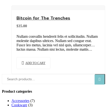
Bitcoin for The Trenches
$
35.00
Nullam convallis hendrerit felis et sollicitudin. Nullam
molestie dapibus ultrices. Nullam sed congue erat.
Fusce leo metus, lacinia vel nisl quis, ullamcorper
luctus massa. Nullam nisi lectus, molestie mattis…
ADD TO CART
Search
Search
for:
Product categories
Accessories
(7)
Cookware
(3)