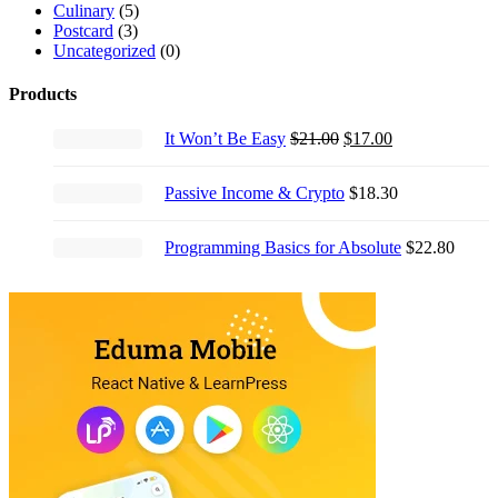
Culinary
(5)
Postcard
(3)
Uncategorized
(0)
Products
Original
Current
It Won’t Be Easy
$
21.00
$
17.00
price
price
was:
is:
Passive Income & Crypto
$
18.30
$21.00.
$17.00.
Programming Basics for Absolute
$
22.80