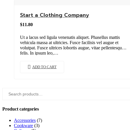
Start a Clothing Company
$
11.80
Ut a lacus sed ligula venenatis aliquet. Phasellus mattis
vehicula massa at ultricies. Fusce facilisis vel augue et
volutpat. Fusce ultrices lobortis augue, vitae pellentesque
felis. In ipsum leo,…
ADD TO CART
Search
for:
Product categories
Accessories
(7)
Cookware
(3)