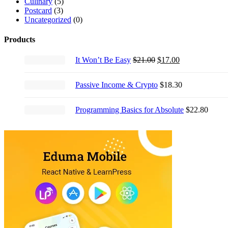
Culinary
(5)
Postcard
(3)
Uncategorized
(0)
Products
Original
Current
It Won’t Be Easy
$
21.00
$
17.00
price
price
was:
is:
Passive Income & Crypto
$
18.30
$21.00.
$17.00.
Programming Basics for Absolute
$
22.80