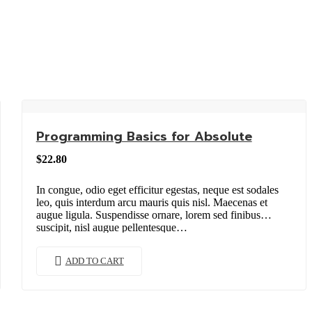
Programming Basics for Absolute
$
22.80
In congue, odio eget efficitur egestas, neque est sodales
leo, quis interdum arcu mauris quis nisl. Maecenas et
augue ligula. Suspendisse ornare, lorem sed finibus
suscipit, nisl augue pellentesque…
ADD TO CART