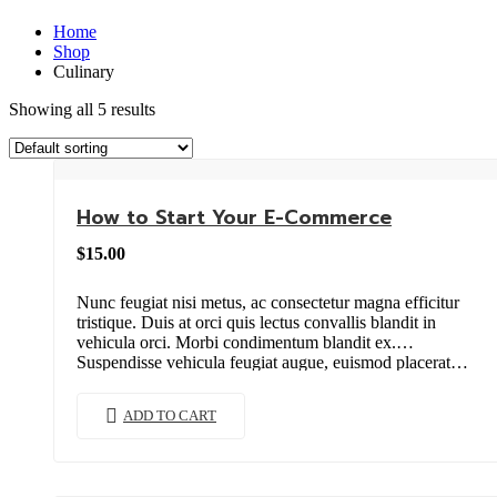
Home
Shop
Culinary
Showing all 5 results
How to Start Your E-Commerce
$
15.00
Nunc feugiat nisi metus, ac consectetur magna efficitur
tristique. Duis at orci quis lectus convallis blandit in
vehicula orci. Morbi condimentum blandit ex.
Suspendisse vehicula feugiat augue, euismod placerat…
ADD TO CART