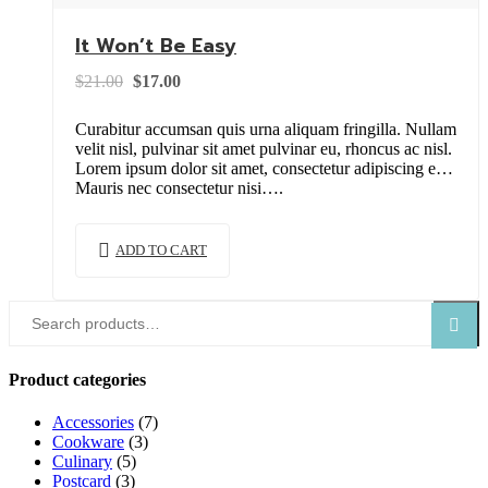
It Won’t Be Easy
Original
Current
$
21.00
$
17.00
price
price
was:
is:
Curabitur accumsan quis urna aliquam fringilla. Nullam
$21.00.
$17.00.
velit nisl, pulvinar sit amet pulvinar eu, rhoncus ac nisl.
Lorem ipsum dolor sit amet, consectetur adipiscing elit.
Mauris nec consectetur nisi….
ADD TO CART
Search
Search
for:
Product categories
Accessories
(7)
Cookware
(3)
Culinary
(5)
Postcard
(3)