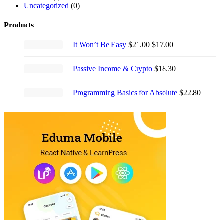
Uncategorized
(0)
Products
Original
Current
It Won’t Be Easy
$
21.00
$
17.00
price
price
was:
is:
Passive Income & Crypto
$
18.30
$21.00.
$17.00.
Programming Basics for Absolute
$
22.80