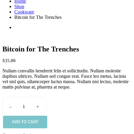
Home
Shop
Cookware
Bitcoin for The Trenches
Bitcoin for The Trenches
$
35.00
Nullam convallis hendrerit felis et sollicitudin. Nullam molestie
dapibus ultrices. Nullam sed congue erat. Fusce leo metus, lacinia
vel nisl quis, ullamcorper luctus massa. Nullam nisi lectus, molestie
mattis pulvinar at, pharetra at neque.
-
+
Bitcoin
for
The
ADD TO CART
Trenches
quantity