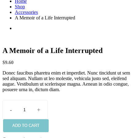
Home
Shop
Accessories
A Memoir of a Life Interrupted
A Memoir of a Life Interrupted
$
9.60
Donec faucibus pharetra enim et imperdiet. Nunc tincidunt ut sem
sed aliquam. Nullam ut leo molestie, vehicula justo sed, eleifend
augue. Vestibulum ut scelerisque magna. Aenean in odio congue,
posuere urna in, dictum diam.
-
+
A
Memoir
of
ADD TO CART
a
Life