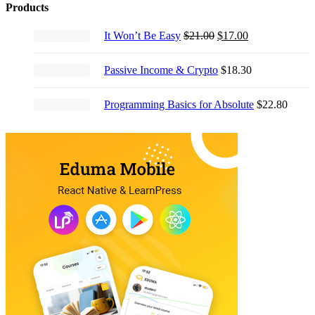
Products
Original
Current
It Won’t Be Easy
$
21.00
$
17.00
price
price
was:
is:
Passive Income & Crypto
$
18.30
$21.00.
$17.00.
Programming Basics for Absolute
$
22.80