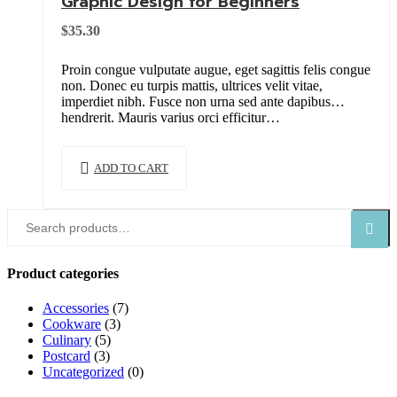
Graphic Design for Beginners
$
35.30
Proin congue vulputate augue, eget sagittis felis congue
non. Donec eu turpis mattis, ultrices velit vitae,
imperdiet nibh. Fusce non urna sed ante dapibus
hendrerit. Mauris varius orci efficitur…
ADD TO CART
Search
Search
for:
Product categories
Accessories
(7)
Cookware
(3)
Culinary
(5)
Postcard
(3)
Uncategorized
(0)