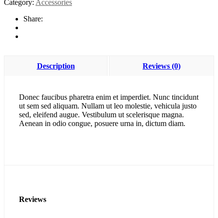
Category:
Accessories
Interrupted
quantity
Share:
Description
Reviews (0)
Donec faucibus pharetra enim et imperdiet. Nunc tincidunt
ut sem sed aliquam. Nullam ut leo molestie, vehicula justo
sed, eleifend augue. Vestibulum ut scelerisque magna.
Aenean in odio congue, posuere urna in, dictum diam.
Reviews