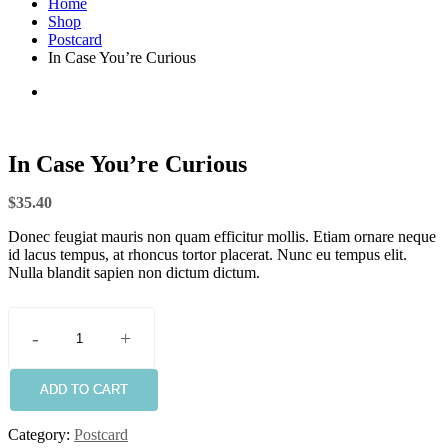
Home
Shop
Postcard
In Case You’re Curious
In Case You’re Curious
$
35.40
Donec feugiat mauris non quam efficitur mollis. Etiam ornare neque
id lacus tempus, at rhoncus tortor placerat. Nunc eu tempus elit.
Nulla blandit sapien non dictum dictum.
-
+
In
Case
You're
ADD TO CART
Curious
quantity
Category:
Postcard