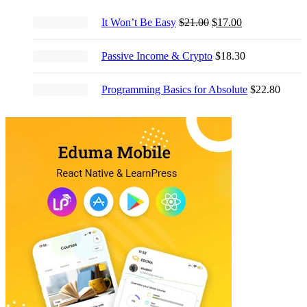
Original
Current
It Won’t Be Easy
$
21.00
$
17.00
price
price
was:
is:
Passive Income & Crypto
$
18.30
$21.00.
$17.00.
Programming Basics for Absolute
$
22.80