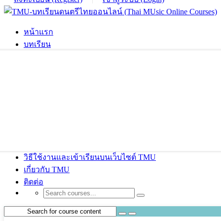
หน้าแรก
บทเรียน
วิธีใช้งานและเข้าเรียนบนเว็บไซต์ TMU
เกี่ยวกับ TMU
ติดต่อ