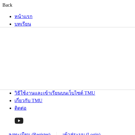
Back
หน้าแรก
บทเรียน
วิธีใช้งานและเข้าเรียนบนเว็บไซต์ TMU
เกี่ยวกับ TMU
ติดต่อ
ลงทะเบียน (Register)
เข้าสู่ระบบ (Login)