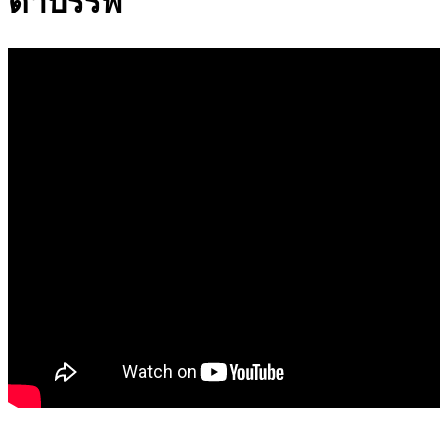
ดําบรรพ์