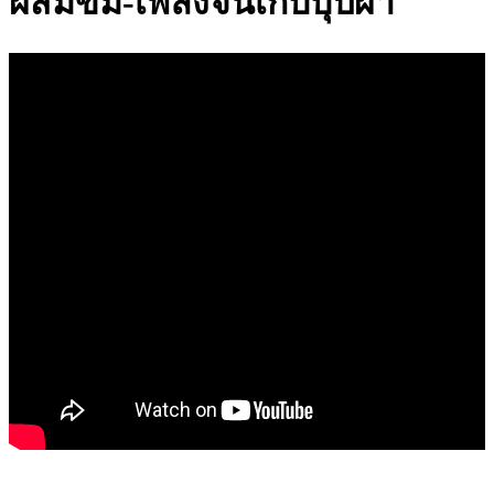
ผสมขิม-เพลงจีนเก็บบุปผา