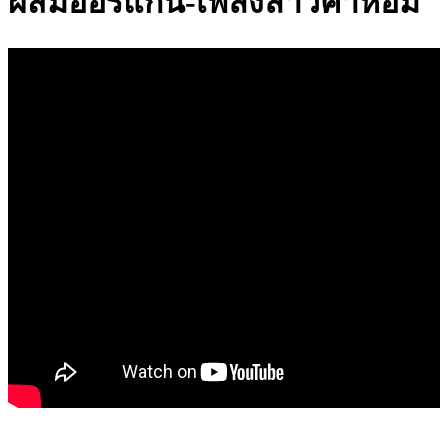
ผสมออร์แกน-เพลงลาวคำหอม