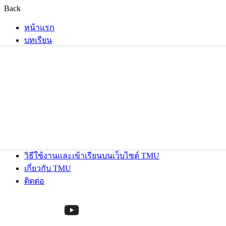
Back
หน้าแรก
บทเรียน
วิธีใช้งานและเข้าเรียนบนเว็บไซต์ TMU
เกี่ยวกับ TMU
ติดต่อ