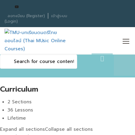
ลงทะเบียน (Register)
เข้าสู่ระบบ
(Login)
Curriculum
2 Sections
36 Lessons
Lifetime
Expand all sections
Collapse all sections