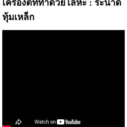
เครื่องตีที่ทําด้วยโลหะ : ระนาด
ทุ้มเหล็ก