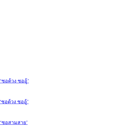
‘ซอด้วง ซออู้’
‘ซอด้วง ซออู้’
ุง ‘ซอสามสาย’