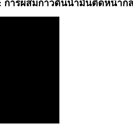
ี : การผสมกาวดินน้ำมันติดหน้าก