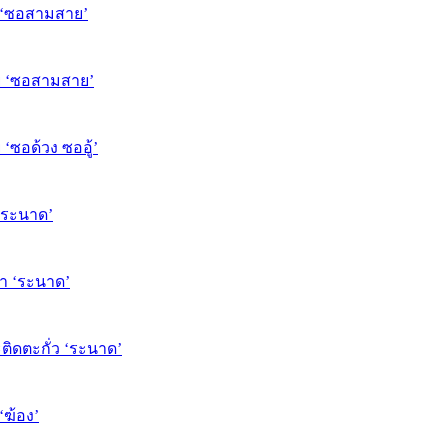
ยง ‘ซอสามสาย’
าย ‘ซอสามสาย’
 ‘ซอด้วง ซออู้’
ง’ระนาด’
ษา ‘ระนาด’
ะติดตะกั่ว ‘ระนาด’
‘ฆ้อง’