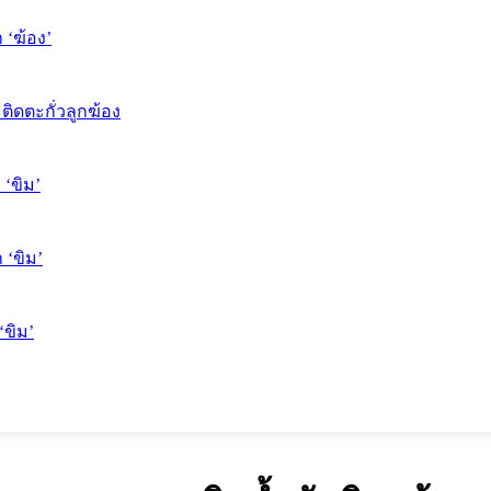
 ‘ฆ้อง’
ติดตะกั่วลูกฆ้อง
 ‘ขิม’
 ‘ขิม’
‘ขิม’