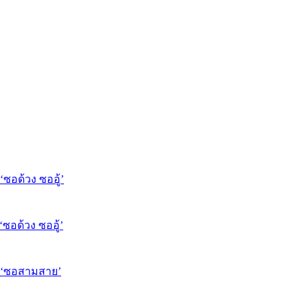
‘ซอด้วง ซออู้’
‘ซอด้วง ซออู้’
ุง ‘ซอสามสาย’