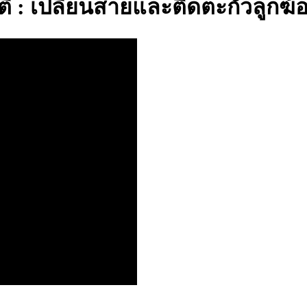
ตี : เปลี่ยนสายและติดตะกั่วลูกฆ้