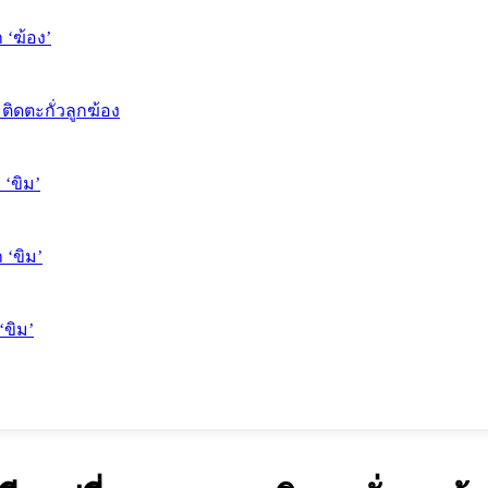
 ‘ฆ้อง’
ติดตะกั่วลูกฆ้อง
 ‘ขิม’
 ‘ขิม’
‘ขิม’