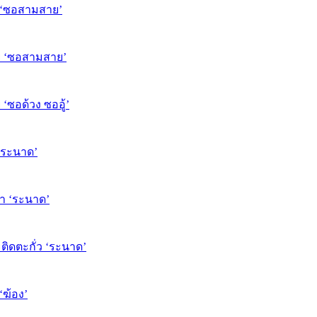
ยง ‘ซอสามสาย’
าย ‘ซอสามสาย’
 ‘ซอด้วง ซออู้’
ง’ระนาด’
ษา ‘ระนาด’
ะติดตะกั่ว ‘ระนาด’
‘ฆ้อง’