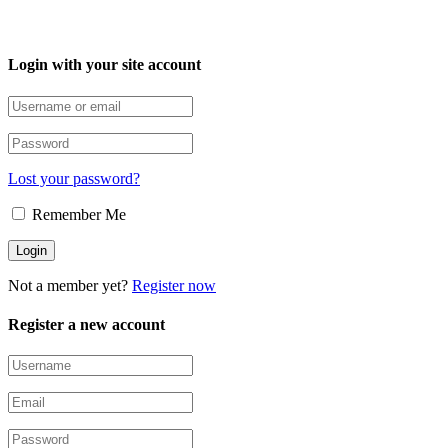
Login with your site account
Lost your password?
Remember Me
Not a member yet?
Register now
Register a new account