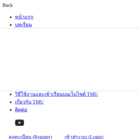
Back
หน้าแรก
บทเรียน
วิธีใช้งานและเข้าเรียนบนเว็บไซต์ TMU
เกี่ยวกับ TMU
ติดต่อ
ลงทะเบียน (Register)
เข้าสู่ระบบ (Login)